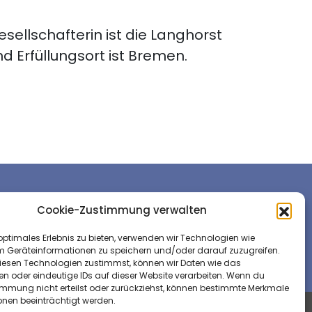
sellschafterin ist die Langhorst
 Erfüllungsort ist Bremen.
Folge uns auf ...
Cookie-Zustimmung verwalten
optimales Erlebnis zu bieten, verwenden wir Technologien wie
m Geräteinformationen zu speichern und/oder darauf zuzugreifen.
esen Technologien zustimmst, können wir Daten wie das
en oder eindeutige IDs auf dieser Website verarbeiten. Wenn du
immung nicht erteilst oder zurückziehst, können bestimmte Merkmale
onen beeinträchtigt werden.
um
Datenschutz
AGB
Cookie-Richtlinie (EU)