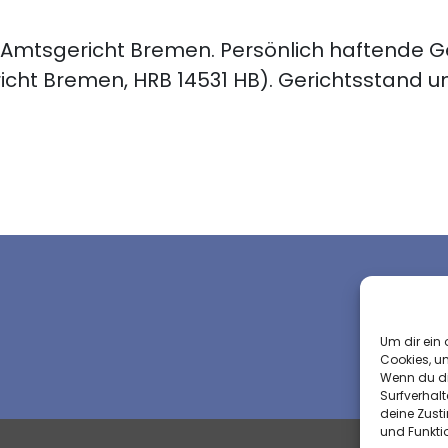
4 Amtsgericht Bremen. Persönlich haftende Ge
t Bremen, HRB 14531 HB). Gerichtsstand und
Um dir ein 
Cookies, u
Wenn du di
Surfverhalt
deine Zust
und Funkti
Impress